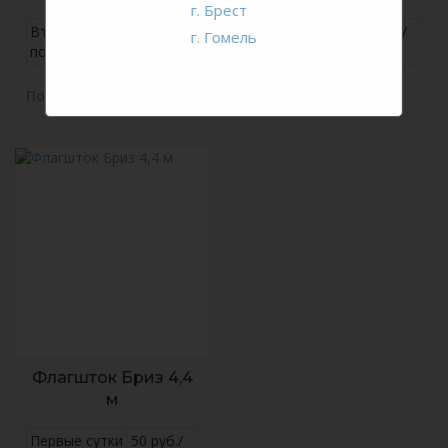
сутки
сутки
г. Брест
Вторые и
15 руб./
Вторые и
15 руб./
г. Гомель
последующие
сутки
последующие
сутки
Подробнее
Подробнее
Флагшток Бриз 4,4
м
Первые сутки
50 руб./