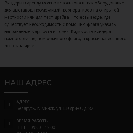
Виндеры в аренду можно использовать как оборудование
для выставок, промо-акций, корпоративов на открытой
местности или для тест-драйва – то есть везде, где
существует необходимость с помощью флага указать
направление маршрута и точек. Видимость виндера
намного лучше, чем обычного флага, а краски нанесенного
логотипа ярче.
НАШ АДРЕС
АДРЕС
Беларусь, г. Минск, ул. Щедрина, д. 82
ВРЕМЯ РАБОТЫ
ПН-ПТ 09:00 - 18:00