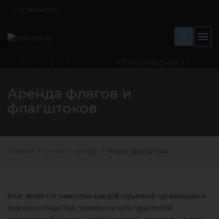
г. Минск
Togg
navig
+375 (29) 622-55-11
Аренда флагов и
флагштоков
Главная
Каталог аренды
Флаги, флагштоки
Флаг является символом каждой серьезной организации и
знаком сообщества, элементом культуры любой