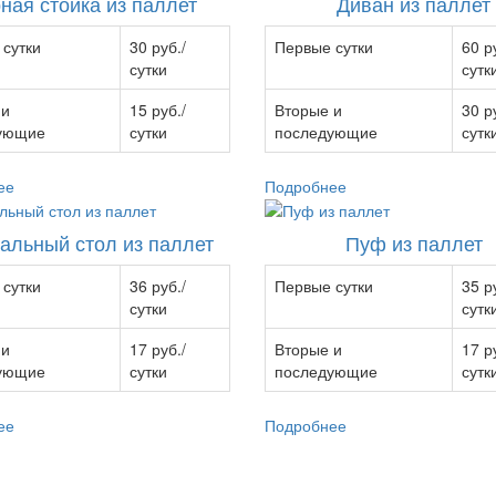
ная стойка из паллет
Диван из паллет
сутки
30 руб./
Первые сутки
60 р
сутки
сутк
 и
15 руб./
Вторые и
30 р
ующие
сутки
последующие
сутк
ее
Подробнее
альный стол из паллет
Пуф из паллет
сутки
36 руб./
Первые сутки
35 р
сутки
сутк
 и
17 руб./
Вторые и
17 р
ующие
сутки
последующие
сутк
ее
Подробнее