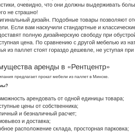
истики, очевидно, что они должны выдерживать больш
го не страшно!
ригинальный дизайн. Подобные товары позволяют от
ели. Если вам наскучили стандартные и классически
доставят полную дизайнерскую свободу при обустро
оступная цена. По сравнению с другой мебелью из на
ья из паллет стоят гораздо дешевле, не уступая при
мущества аренды в «Рентцентр»
пания предлагает прокат мебели из паллет в Минске.
 мы?
озможность арендовать от одной единицы товара;
ступные цены от собственника;
аличный и безналичный расчет;
мовывоз и доставка;
добное расположение склада, просторная парковка;