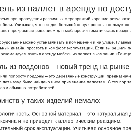
ель из паллет в аренду по дост
ремя при проведении различных мероприятий хорошие результате 
ебели. Учитывая, что сегодня большой популярностью пользуется в
танет прекрасным решением для меблировки тематических праздни
орудование можно устанавливать в помещении и на улице. Главн
ьный дизайн, простота и комфорт эксплуатации. Если вы решили п
 рекомендуем взять в аренду мебель из паллет в компании «Рентц
ль из поддонов – новый тренд на рынке
или попросту поддоны – это деревянные конструкции, предназначе
о лет назад было найдено иное применение паллетам. С тех пор т
ов и обычных потребителей.
инств у таких изделий немало:
ологичность. Основной материал – это натуральная д
оксична и не приводит к аллергическим реакциям.
лительный срок эксплуатации. Учитывая основное пр