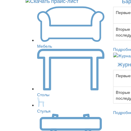
Бар
Первые 
Вторые
послед
Мебель
Подробн
Журн
Первые 
Вторые
Столы
послед
Стулья
Подробн