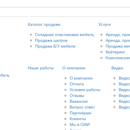
Каталог продажи
Услуги
Складная пластиковая мебель
Аренда, прок
Продажа шатров
Аренда, про
Продажа Б/У мебели
Продажа меб
Кейтеринг
Комплексная
Наши работы
О компании
Видео
ебель
О компании
Видео
Оплата
Видео
Условия работы
Видео
Отзывы
Видео
Вакансии
Видео
Вопрос ответ
Видео
Партнёрам
Клиенты
Мы в СМИ