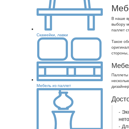
Меб
В наше в
выбору м
паллет с
Скамейки, лавки
Такое об
оригинал
стороны,
Мебе
Паллеты 
нескольк
Мебель из паллет
дизайнер
Досто
- Эк
нет
- Д