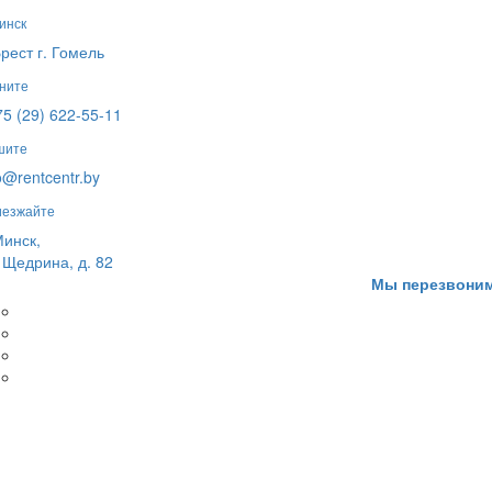
Минск
Брест
г. Гомель
ните
5 (29) 622-55-11
шите
o@rentcentr.by
иезжайте
Минск,
 Щедрина, д. 82
Мы перезвони