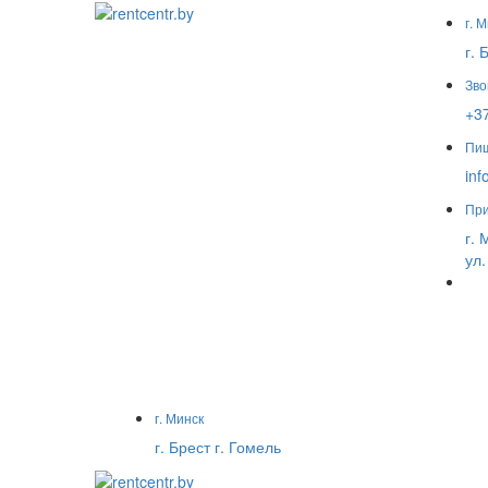
г. 
г. 
Зво
+37
Пи
inf
Пр
г. 
ул.
г. Минск
г. Брест
г. Гомель