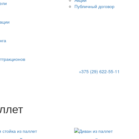
Акции
ели
Публичный договор
тации
нга
аттракционов
+375 (29) 622-55-11
ллет