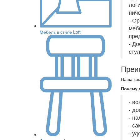
лог
ниче
- О
меб
Мебель в стиле Loft
пре
- Д
стул
Преи
Наша ком
Почему
- в
- до
- н
- са
- у