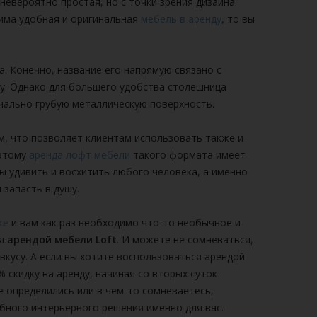
 невероятно простая, но с точки зрения дизайна
дима удобная и оригинальная
мебель в аренду
, то вы
. Конечно, название его напрямую связано с
ку. Однако для большего удобства столешница
чально грубую металлическую поверхность.
м, что позволяет клиентам использовать также и
оэтому
аренда лофт мебели
такого формата имеет
ы удивить и восхитить любого человека, а именно
 запасть в душу.
ке
и вам как раз необходимо что-то необычное и
ся
арендой мебели Loft
. И можете не сомневаться,
вкусу. А если вы хотите воспользоваться арендой
 скидку на аренду, начиная со вторых суток
е определились или в чем-то сомневаетесь,
бного интерьерного решения именно для вас.