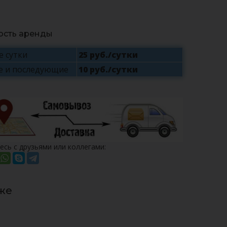
ость аренды
 сутки
25 руб./сутки
е и последующие
10 руб./сутки
есь с друзьями или коллегами:
же