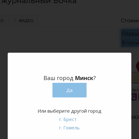
 журнальный Бочка
ТО
ВИДЕО
Стоим
Первые
Вторы
Ваш город
Минск
?
Поделит
Да
Или выберите другой город
Смотрите так
г. Брест
г. Гомель