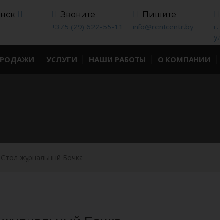
инск
Звоните
Пишите
+375 (29) 622-55-11
info@rentcentr.by
г
у
ПРОДАЖИ
УСЛУГИ
НАШИ РАБОТЫ
О КОМПАНИИ
а
Стол журнальный Бочка