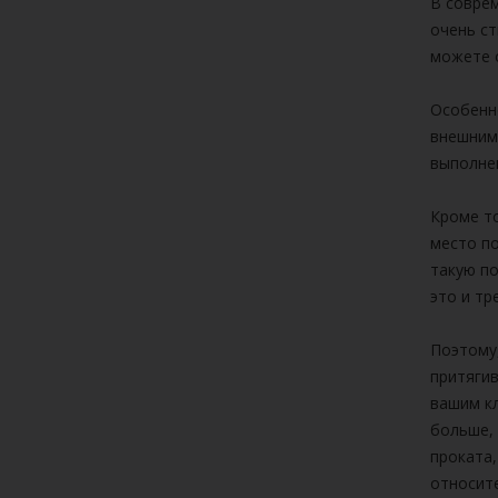
В совре
очень ст
можете о
Особенн
внешним 
выполнен
Кроме то
место п
такую по
это и тр
Поэтому
притяги
вашим кл
больше, 
проката,
относит