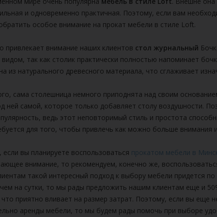
менном мире очень популярна
мебель в стиле Loft
. Внешне она
ильная и одновременно практичная. Поэтому, если вам необхо
братить особое внимание на прокат мебели в стиле Loft.
о привлекает внимание наших клиентов
стол журнальный
Бочка
видом, так как столик практически полностью напоминает боч
а из натурального древесного материала, что сглаживает изна
го, сама столешница немного приподнята над своим основание
од ней самой, которое только добавляет столу воздушности. П
пулярность, ведь этот неповторимый стиль и простота способн
ебуется для того, чтобы привлечь как можно больше внимания и
, если вы планируете воспользоваться
прокатом мебели в Минс
вающее внимание, то рекомендуем, конечно же, воспользовать
иентам такой интересный подход к выбору мебели придется по 
чем на сутки, то мы рады предложить нашим клиентам еще и 50%
 что приятно вливает на размер затрат. Поэтому, если вы еще н
ельно аренды мебели, то мы будем рады помочь при выборе удо