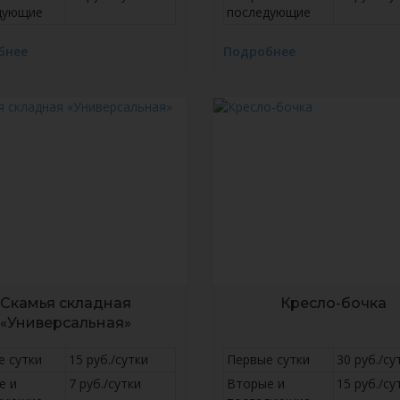
дующие
последующие
бнее
Подробнее
Скамья складная
Кресло-бочка
«Универсальная»
е сутки
15 руб./сутки
Первые сутки
30 руб./су
е и
7 руб./сутки
Вторые и
15 руб./су