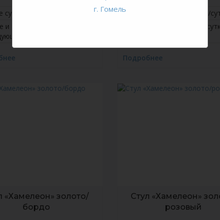
г. Гомель
е сутки
13 руб./сутки
Первые сутки
15 руб./су
е и
7 руб./сутки
Вторые и
8 руб./сут
дующие
последующие
бнее
Подробнее
л «Хамелеон» золото/
Стул «Хамелеон» зол
бордо
розовый