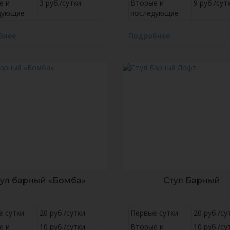
е и
3 руб./сутки
Вторые и
9 руб./сут
дующие
последующие
бнее
Подробнее
тул барный «Бомба»
Стул Барный
е сутки
20 руб./сутки
Первые сутки
20 руб./су
е и
10 руб./сутки
Вторые и
10 руб./су