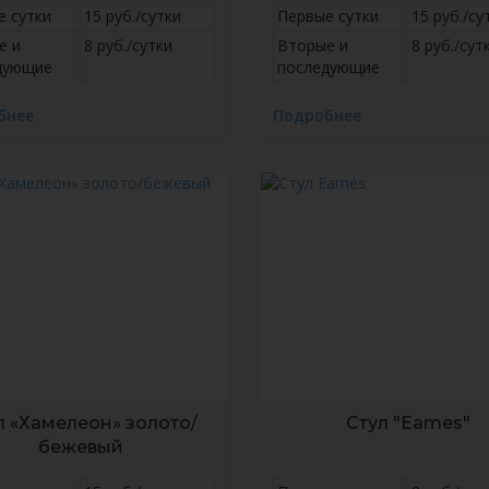
е сутки
15 руб./сутки
Первые сутки
15 руб./су
е и
8 руб./сутки
Вторые и
8 руб./сут
дующие
последующие
бнее
Подробнее
л «Хамелеон» золото/
Стул "Eames"
бежевый