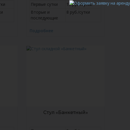
тки
Первые сутки
15 руб./сутки
ки
Вторые и
8 руб./сутки
последующие
Подробнее
Стул «Банкетный»