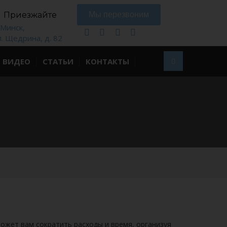
Приезжайте
Мы перезвоним
. Минск,
л. Щедрина, д. 82
ВИДЕО
СТАТЬИ
КОНТАКТЫ
ожет вам сократить расходы и время, организуя