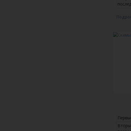
после
Подро
Первы
Вторы