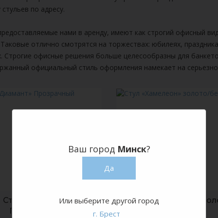
 стульев по адресу.
предоставляемые нами в аренду, имеют как строгий офисный ви
 Таковые отлично смотрятся на торжествах: юбилеях, праздник
. Строгие офисные решения больше целесообразны для банкетов
ержанный официальный стиль оформления намекает на серьезно
Ваш город
Минск
?
Да
Стул «Диамант»
Или выберите другой город
Стул «Хамелеон» зол
Прозрачный
белый
г. Брест