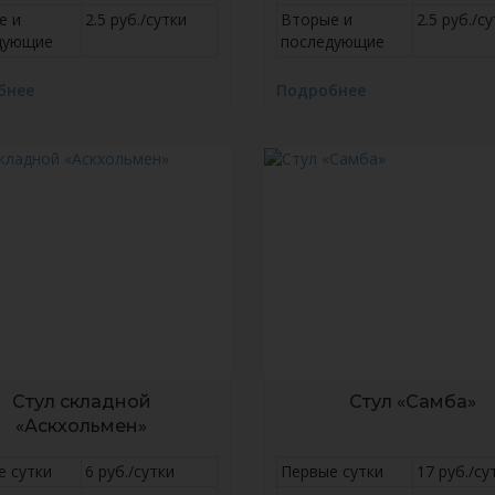
е и
2.5 руб./сутки
Вторые и
2.5 руб./с
дующие
последующие
бнее
Подробнее
Стул складной
Стул «Самба»
«Аскхольмен»
е сутки
6 руб./сутки
Первые сутки
17 руб./су