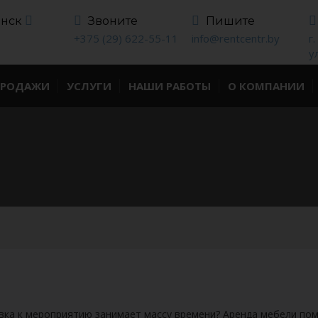
инск
Звоните
Пишите
+375 (29) 622-55-11
info@rentcentr.by
г
у
ПРОДАЖИ
УСЛУГИ
НАШИ РАБОТЫ
О КОМПАНИИ
вка к мероприятию занимает массу времени? Аренда мебели пом