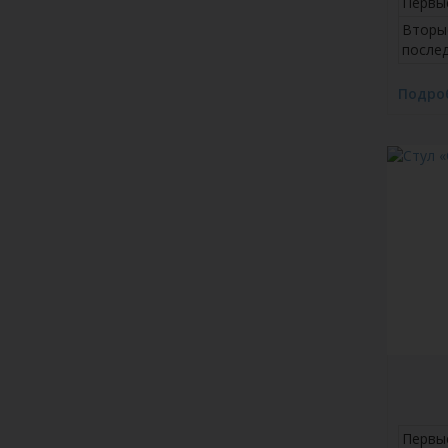
Первы
Вторы
после
Подро
Первы