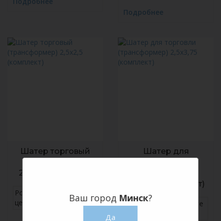
Подробнее
Подробнее
Шатер торговый
Шатер для
(трансформер)
торговли
2,5х2,5 (комплект)
(трансформер)
2,5х3,75 (комплект)
Розничная
уточняйте
Ваш город
Минск
?
цена
Розничная
уточняйте
цена
Да