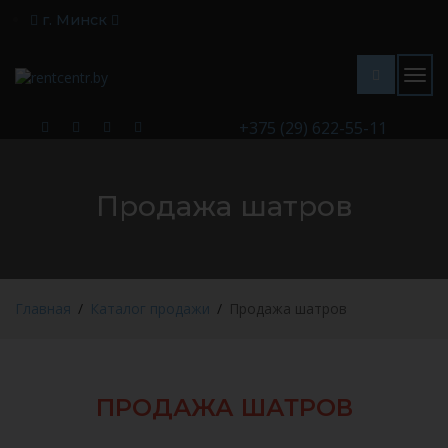
г. Минск
Togg
navig
+375 (29) 622-55-11
Продажа шатров
Главная
Каталог продажи
Продажа шатров
ПРОДАЖА ШАТРОВ