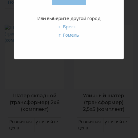
Подробнее
Подробнее
Или выберите другой город
г. Брест
г. Гомель
Шатер складной
Уличный шатер
(трансформер) 2х6
(трансформер)
(комплект)
2,5х5 (комплект)
Розничная
уточняйте
Розничная
уточняйте
цена
цена