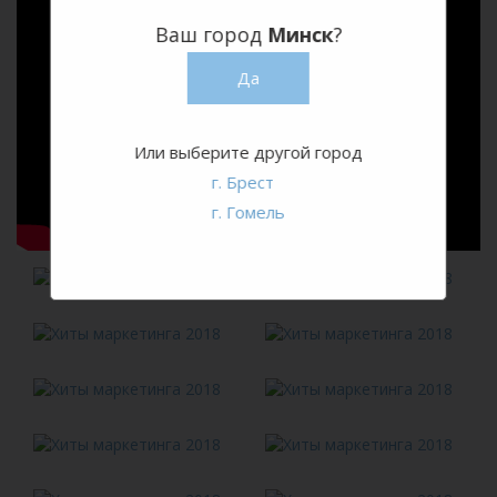
Ваш город
Минск
?
Да
Или выберите другой город
г. Брест
г. Гомель