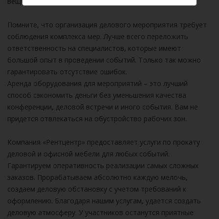
вещи.
Помните, что организация делового мероприятия требует
соблюдения комплекса мер. Лучше всего переложить
ответственность на специалистов, которые имеют
большой опыт в проведении событий. Только так можно
гарантировать отсутствие ошибок.
Аренда оборудования для мероприятий – это лучший
способ сэкономить деньги без уменьшения качества
конференции, деловой встречи и иного события. Вам не
придется отвлекаться на обустройство рабочих зон.
Компания «Рентцентр» предоставляет услуги по прокату
деловой и офисной мебели для любых событий.
Гарантируем оперативность реализации самых сложных
заказов. Прорабатываем абсолютно каждую мелочь,
создаем деловую обстановку с учетом требований к
оформлению. Благодаря нашим услугам, удается создать
деловую атмосферу. У участников останутся приятные