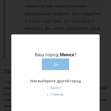
Имеются как «классические»
деревянные модели, так и изделия
в стиле «хай-тек», из пластика и
металла. Вы легко оформите зал в
соответствии с корпоративными
требованиями и особенностями
события.
Ваш город
Минск
?
Да
Преимущества аренды
Или выберите другой город
Специалисты возьмут на себя важнейшие моменты
г. Брест
мероприятия. Вам больше не нужно думать об организации
и доставке – представители нашей компании привезут
г. Гомель
нужное количество предметов, а затем и увезут их. Никаких
проблем с внешним видом – только чистые, аккуратные