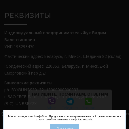
РЕКВИЗИТЫ
Индивидуальный предприниматель Жук Вадим
Валентинович
УНП 193293470
Фактический адрес: Беларусь, г. Минск, Щедрина 82 (склад)
Юридический адрес: 220053, Беларусь, г. Минск,2-ой
Сморговский пер д.21
Банковские реквизиты:
р/с BY43UNBS30132113000000000933
НАПИШИТЕ, ПОСЧИТАЕМ, ОТВЕТИМ
в ЗАО "БСБ Банк", г. Минск, пр-т Победителей 23 к3
(BIC): UNBSBY2X
Viber
Telegram
Звонок
Звоните:
+375 (29) 622-55-11
Мы используем cookie-файлы. Продолжая просматривать этот сайт, вы соглашаетесь
с
политикой использования файлов cookie.
Принимаю