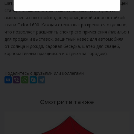
шатров. Каркас изготовлен из оцинкованной нержавеющей
стали, с возможностью изменения высоты шатра. Тент
выполнен из плотной водонепроницаемой износостойкой
ткани Oxford 600. Каждая стенка шатра крепится отдельно,
что позволяет расширить спектр его применения (павильон
для продаж и выставок, защитный навес для автомобиля
от солнца и дождя, садовая беседка, шатёр для свадеб,
корпоративных праздников и отдыха за городом).
Поделитесь с друзьями или коллегами:
Смотрите также