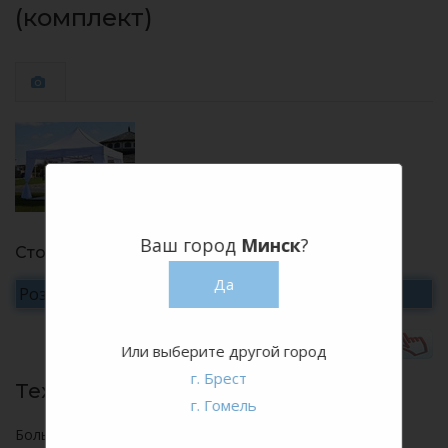
(комплект)
Ваш город
Минск
?
Стоимость
Да
Розничная цена
уточняйте
Хотите арендовать?
Или выберите другой город
г. Брест
Технические характеристики:
г. Гомель
Большой выбор размеров и расцветок универсальных